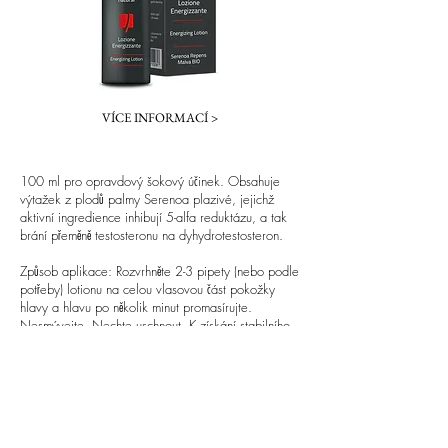
VÍCE INFORMACÍ >
100 ml pro opravdový šokový účinek. Obsahuje
výtažek z plodů palmy Serenoa plazivé, jejichž
aktivní ingredience inhibují 5-alfa reduktázu, a tak
brání přeměně testosteronu na dyhydrotestosteron.
Způsob aplikace: Rozvrhněte 2-3 pipety (nebo podle
potřeby) lotionu na celou vlasovou část pokožky
hlavy a hlavu po několik minut promasírujte.
Nesmývejte. Nechte uschnout. K získání stabilního
výsledku používejte po dobu nejméně 3 měsíců.
Používejte spolu se šampónem ENERGIZZANTE Bio
Natural.
Je vhodné pro všechny typy pokožky hlavy.