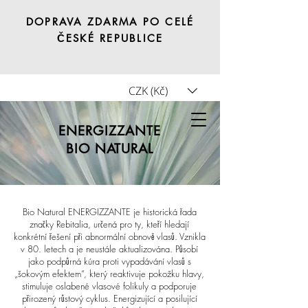
DOPRAVA ZDARMA PO CELÉ
ČESKÉ REPUBLICE
CZK (Kč)
Tricho.shop
ENERGIZZANTE
BIO NATURAL
Bio Natural ENERGIZZANTE je historická řada
značky Rebitalia, určená pro ty, kteří hledají
konkrétní řešení při abnormální obnově vlasů. Vznikla
v 80. letech a je neustále aktualizována. Působí
jako podpůrná kúra proti vypadávání vlasů s
„šokovým efektem“, který reaktivuje pokožku hlavy,
stimuluje oslabené vlasové folikuly a podporuje
přirozený růstový cyklus. Energizující a posilující