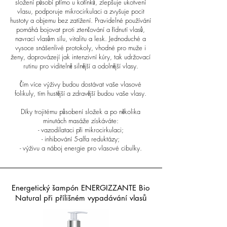
složení působí přímo u kořínků, zlepšuje ukotvení
vlasu, podporuje mikrocirkulaci a zvyšuje pocit
hustoty a objemu bez zatížení. Pravidelné používání
pomáhá bojovat proti ztenčování a řídnutí vlasů,
navrací vlasům sílu, vitalitu a lesk. Jednoduché a
vysoce snášenlivé protokoly, vhodné pro muže i
ženy, doprovázejí jak intenzivní kúry, tak udržovací
rutinu pro viditelně silnější a odolnější vlasy.
Čím více výživy budou dostávat vaše vlasové
folikuly, tím hustější a zdravější budou vaše vlasy.
Díky trojitému působení složek a po několika
minutách masáže získáváte:
- vazodilataci při mikrocirkulaci;
- inhibování 5-alfa reduktázy;
- výživu a náboj energie pro vlasové cibulky.
Energetický šampón ENERGIZZANTE Bio
Natural při přílišném vypadávání vlasů