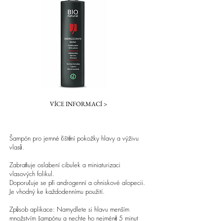
VÍCE INFORMACÍ >
Šampón pro jemné čištění pokožky hlavy a výživu
vlasů.
Zabraňuje oslabení cibulek a miniaturizaci
vlasových folikul.
Doporučuje se při androgenní a ohniskové alopecii.
Je vhodný ke každodennímu použití.
Způsob aplikace: Namydlete si hlavu menším
množstvím šampónu a nechte ho nejméně 5 minut