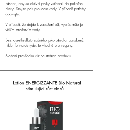
působit, aby se aktivní prvky vstřebali do pokožky
hlavy. Smyjte pak proudem vody. V případě potřeby
opakujte.
V případě, že dojde k zasažení očí, vypláchněte je
větším množstvím vody.
Bez laurethsulfátu sodného jako pěnidla, parabenů,
niklu, formaldehydu. Je vhodné pro vegany.
Složení prostředku viz na stránce produktu
Lotion ENERGIZZANTE Bio Natural
stimulující růst vlasů