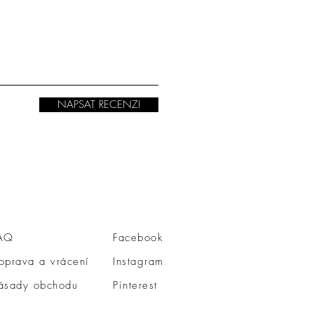
NAPSAT RECENZI
AQ
Facebook
oprava a vrácení
Instagram
ásady obchodu
Pinterest