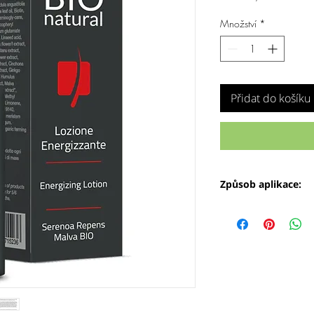
Množství
*
Přidat do košíku
Způsob aplikace:
Rozvrhněte 2-3 pipety
celou vlasovou část p
minut promasírujte. 
K získání stabilního 
nejméně 3 měsíců.
Používejte spolu s
Natural.
Je vhodné pro všechny