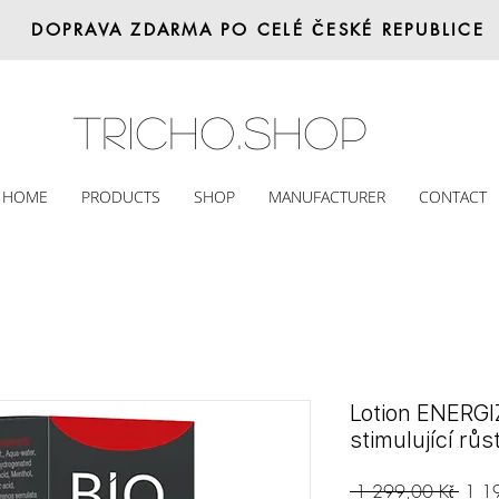
DOPRAVA ZDARMA PO CELÉ ČESKÉ REPUBLICE
Tricho.shop
HOME
PRODUCTS
SHOP
MANUFACTURER
CONTACT
Lotion ENERGI
stimulující růs
Běžn
 1 299,00 Kč 
1 1