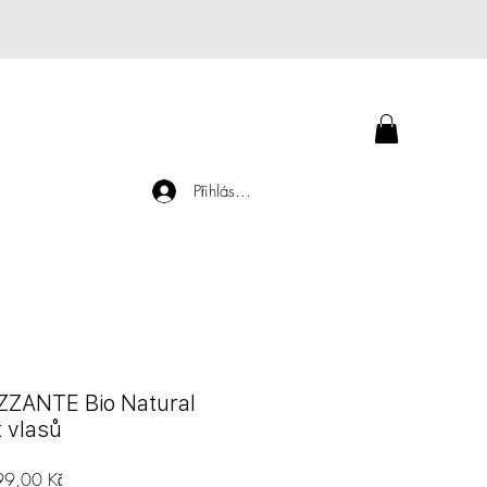
Přihlásit se
ZZANTE Bio Natural
t vlasů
á cena
Zvýhodněná cena
99,00 Kč