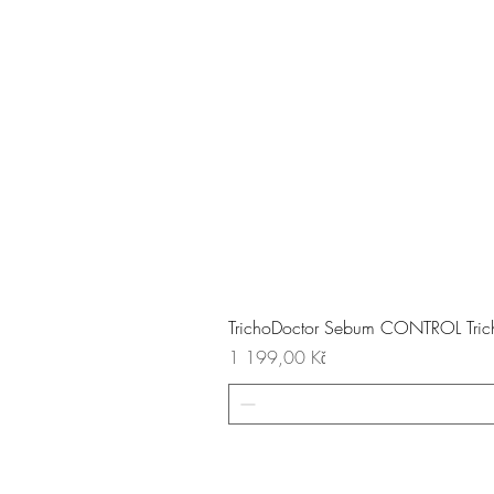
TrichoDoctor Sebum CONTROL Tricho
Cena
1 199,00 Kč