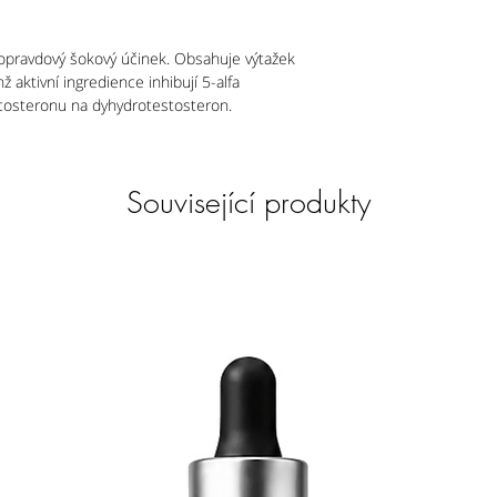
Bez laurethsulfátu so
formaldehydu. Prostř
pravdový šokový účinek. Obsahuje výtažek
Je vhodné pro vegany
ž aktivní ingredience inhibují 5-alfa
Složení prostředku vi
stosteronu na dyhydrotestosteron.
Související produkty