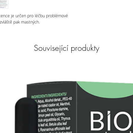
prevenci tvorby lupů 
Pokud budou zasaženy
množstvím vody.
tence je určen pro léčbu problémové
Bez laurethsulfátu so
 zvláště pak mastných.
formaldehydu. Je vho
Související produkty