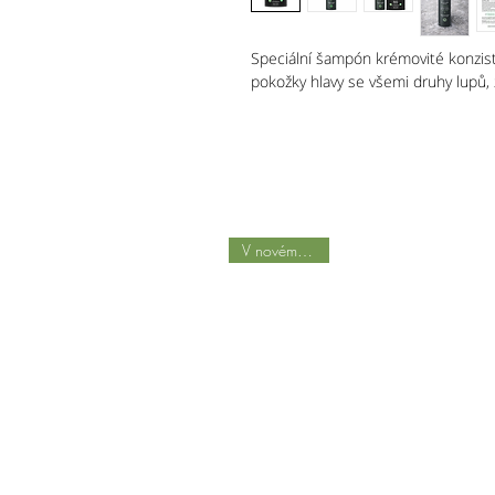
Speciální šampón krémovité konzis
pokožky hlavy se všemi druhy lupů,
V novém balení