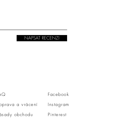
NAPSAT RECENZI
AQ
Facebook
oprava a vrácení
Instagram
ásady obchodu
Pinterest